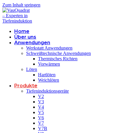
Zum Inhalt springen
Home
Über uns
Anwendungen
Werkstatt Anwendungen
Schweißtechnische Anwendungen
Thermisches Richten
Vorwärmen
Löten
Hartlöten
Weichlöten
Produkte
Tiefeninduktionsgeräte
V2
V3
V4
V5
V6
V7
V7B