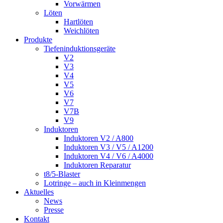
Vorwärmen
Löten
Hartlöten
Weichlöten
Produkte
Tiefeninduktionsgeräte
V2
V3
V4
V5
V6
V7
V7B
V9
Induktoren
Induktoren V2 / A800
Induktoren V3 / V5 / A1200
Induktoren V4 / V6 / A4000
Induktoren Reparatur
t8/5-Blaster
Lotringe – auch in Kleinmengen
Aktuelles
News
Presse
Kontakt